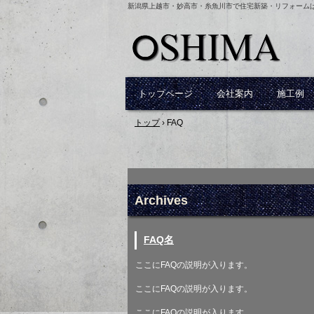
新潟県上越市・妙高市・糸魚川市で住宅新築・リフォーム
トップページ
会社案内
施工例 
トップ
›
FAQ
Archives
FAQ名
ここにFAQの説明が入ります。
ここにFAQの説明が入ります。
ここにFAQの説明が入ります。