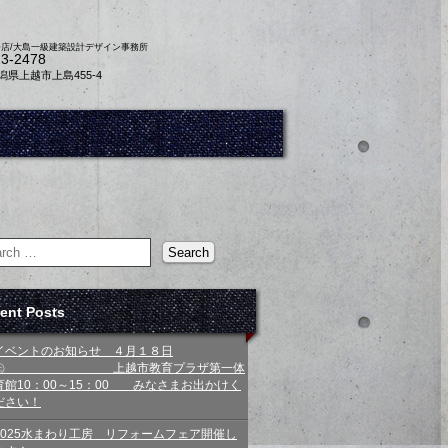
務店/大島一級建築設計デザイン事務所
23-2478
 新潟県上越市上島455-4
ent Posts
イベントのお知らせ ４月１８日
㊏ 上越市教育プラザ第一体
育館10：00～15：00 みなさまお出かけく
ださい！
2025水まわり工房 リフォームフェア開催し