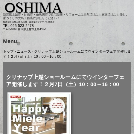
新潟県上越市・妙高市・糸魚川市で住宅新築・リフォームは自然環境にも家庭環境にも優しい
家づくりの大島工務店にお任せください！
株式会社 大島工務店/大島一級建築設計デザイン事務所
TEL.
025-523-2478
〒943-0165 新潟県上越市上島455-4
Menu
Skip
トップ
›
ニュース
›
クリナップ上越ショールームにてウインターフェア開催しま
to
content
す！２月7日（土）10：00～16：00
クリナップ上越ショールームにてウインターフェ
ア開催します！２月7日（土）10：00～16：00