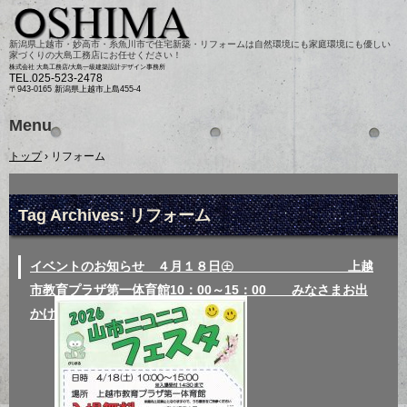
新潟県上越市・妙高市・糸魚川市で住宅新築・リフォームは自然環境にも家庭環境にも優しい
家づくりの大島工務店にお任せください！
株式会社 大島工務店/大島一級建築設計デザイン事務所
TEL.
025-523-2478
〒943-0165 新潟県上越市上島455-4
Menu
Skip
トップ
›
リフォーム
to
content
Tag Archives:
リフォーム
イベントのお知らせ ４月１８日㊏ 上越
市教育プラザ第一体育館10：00～15：00 みなさまお出
かけください！