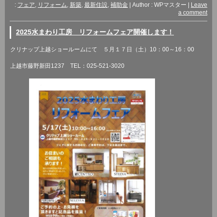
:
フェア
,
リフォーム
,
新築
,
最新住設
,
補助金
|
Author : WPマスター
|
Leave
a comment
2025水まわり工房 リフォームフェア開催します！
クリナップ上越ショールームにて ５月１７日（土）10：00～16：00
上越市藤野新田1237 TEL：025-521-3020