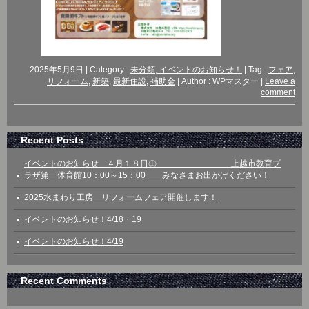
2025年5月9日
|
Category :
未分類, イベントのお知らせ！
|
Tag :
フェア
,
リフォーム
,
新築
,
最新住設
,
補助金
|
Author : WPマスター
|
Leave a
comment
Recent Posts
イベントのお知らせ ４月１８日㊏ 上越市教育プ
ラザ第一体育館10：00～15：00 みなさまお出かけください！
2025水まわり工房 リフォームフェア開催します！
イベントのお知らせ！4/18・19
イベントのお知らせ！4/19
Recent Comments