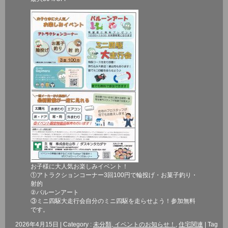
お子様に大人気お楽しみイベント！
①アトラクションコーナー3回100円で輪投げ・お菓子釣り・
射的
②バルーンアート
③ミニ四駆大走行会自分のミニ四駆を走らせよう！参加無料
です。
2026年4月15日
|
Category :
未分類, イベントのお知らせ！
,
住宅関連
|
Tag