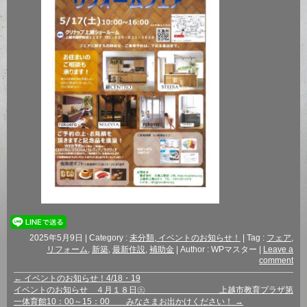
2025年5月9日
|
Category :
未分類, イベントのお知らせ！
|
Tag :
フェア
,
リフォーム
,
新築
,
最新住設
,
補助金
|
Author : WPマスター
|
Leave a
comment
←
イベントのお知らせ！4/18・19
イベントのお知らせ ４月１８日㊏ 上越市教育プラザ第
一体育館10：00～15：00 みなさまお出かけください！
→