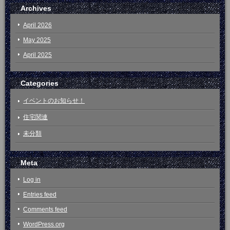
Archives
April 2026
May 2025
April 2025
Categories
イベントのお知らせ！
住宅関連
未分類
Meta
Log in
Entries feed
Comments feed
WordPress.org