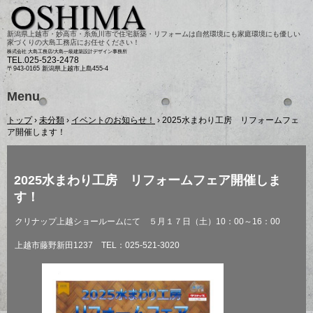
新潟県上越市・妙高市・糸魚川市で住宅新築・リフォームは自然環境にも家庭環境にも優しい
家づくりの大島工務店にお任せください！
株式会社 大島工務店/大島一級建築設計デザイン事務所
TEL.
025-523-2478
〒943-0165 新潟県上越市上島455-4
Menu
Skip
トップ
›
未分類
›
イベントのお知らせ！
›
2025水まわり工房 リフォームフェ
to
content
ア開催します！
2025水まわり工房 リフォームフェア開催しま
す！
クリナップ上越ショールームにて ５月１７日（土）10：00～16：00
上越市藤野新田1237 TEL：025-521-3020